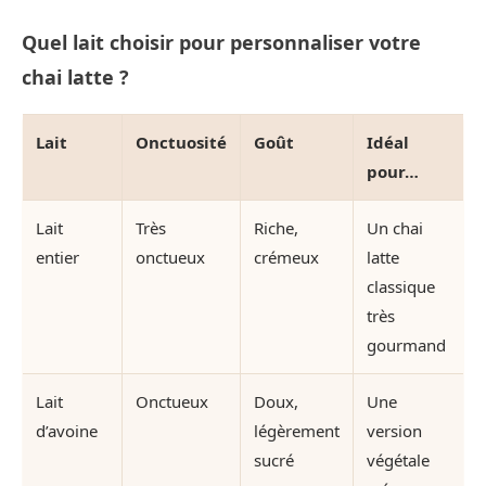
Quel lait choisir pour personnaliser votre
chai latte ?
Lait
Onctuosité
Goût
Idéal
pour…
Lait
Très
Riche,
Un chai
entier
onctueux
crémeux
latte
classique
très
gourmand
Lait
Onctueux
Doux,
Une
d’avoine
légèrement
version
sucré
végétale