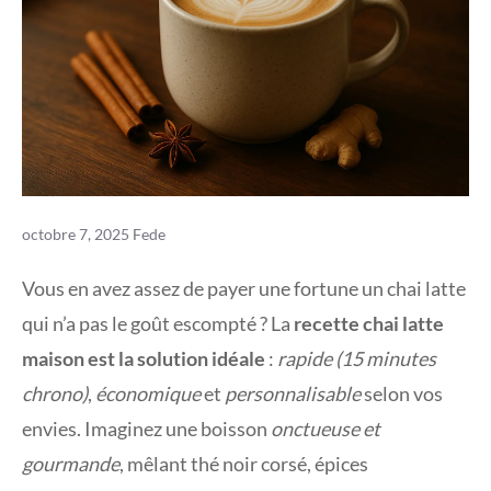
octobre 7, 2025
Fede
Vous en avez assez de payer une fortune un chai latte
qui n’a pas le goût escompté ? La
recette chai latte
maison est la solution idéale
:
rapide (15 minutes
chrono)
,
économique
et
personnalisable
selon vos
envies. Imaginez une boisson
onctueuse et
gourmande
, mêlant thé noir corsé, épices