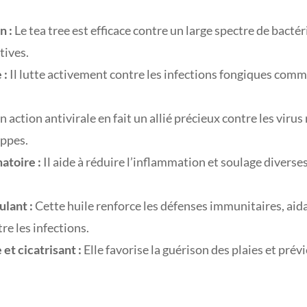
n :
Le tea tree est efficace contre un large spectre de bacté
tives.
 :
Il lutte activement contre les infections fongiques com
 action antivirale en fait un allié précieux contre les viru
ippes.
atoire :
Il aide à réduire l’inflammation et soulage diverse
lant :
Cette huile renforce les défenses immunitaires, aidan
re les infections.
et cicatrisant :
Elle favorise la guérison des plaies et prévi