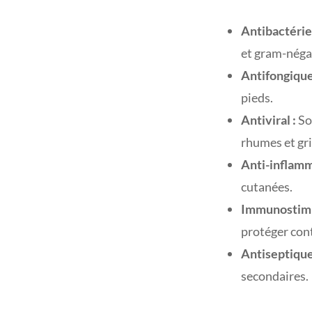
Antibactérie
et gram-néga
Antifongique
pieds.
Antiviral :
Son
rhumes et gr
Anti-inflamm
cutanées.
Immunostimu
protéger cont
Antiseptique 
secondaires.