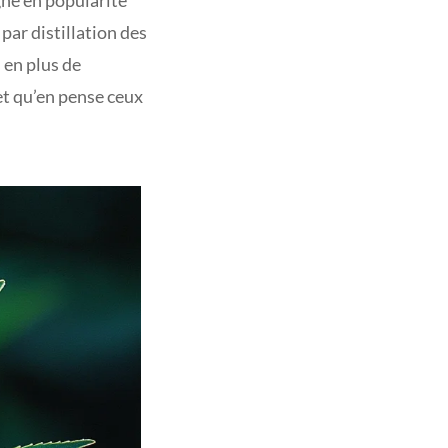
agne en popularité
par distillation des
s en plus de
et qu’en pense ceux