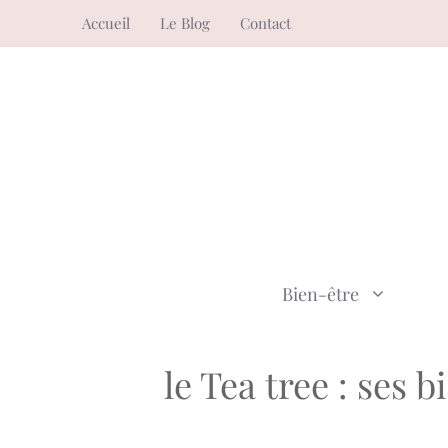
Aller
Accueil
Le Blog
Contact
au
contenu
Bien-être
le Tea tree : ses 