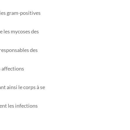
ries gram-positives
me les mycoses des
s responsables des
s affections
t ainsi le corps à se
ent les infections