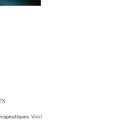
es
érapeutiques
. Voici