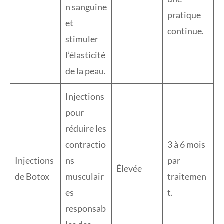
n sanguine
pratique
et
continue.
stimuler
l’élasticité
de la peau.
Injections
pour
réduire les
contractio
3 à 6 mois
Injections
ns
par
Élevée
de Botox
musculair
traitemen
es
t.
responsab