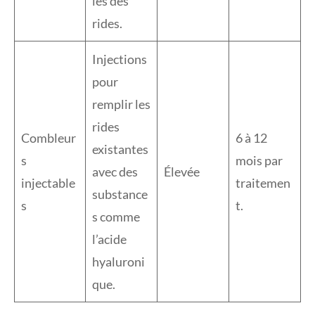
les des
rides.
Injections
pour
remplir les
rides
Combleur
6 à 12
existantes
s
mois par
avec des
Élevée
injectable
traitemen
substance
s
t.
s comme
l’acide
hyaluroni
que.