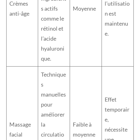
Crèmes
l’utilisatio
s actifs
Moyenne
anti-âge
n est
comme le
maintenu
rétinol et
e.
l’acide
hyaluroni
que.
Technique
s
manuelles
Effet
pour
temporair
améliorer
e,
Massage
la
Faible à
nécessite
facial
circulatio
moyenne
une